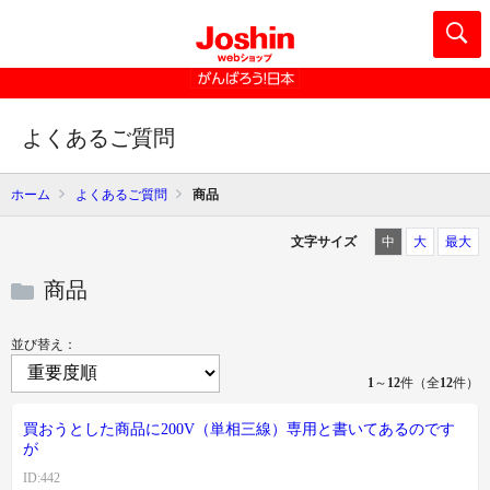
よくあるご質問
ホーム
よくあるご質問
商品
文字サイズ
中
大
最大
商品
並び替え：
1
～
12
件（全
12
件）
買おうとした商品に200V（単相三線）専用と書いてあるのです
が
ID:442